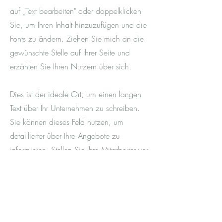
auf „Text bearbeiten" oder doppelklicken
Sie, um Ihren Inhalt hinzuzufügen und die
Fonts zu ändern. Ziehen Sie mich an die
gewünschte Stelle auf Ihrer Seite und
erzählen Sie Ihren Nutzern über sich.
Dies ist der ideale Ort, um einen langen
Text über Ihr Unternehmen zu schreiben.
Sie können dieses Feld nutzen, um
detaillierter über Ihre Angebote zu
informieren. Stellen Sie Ihre Mitarbeiter vor
und schreiben Sie, welche
Dienstleistungen Sie anbieten. Erzählen
Sie Ihren Besuchern, wie Sie auf die Idee
für Ihr Unternehmen gekommen sind und
was Sie von der Konkurrenz